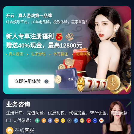
首页
中国区服务
开云体育中国-荒漠绿洲与冰原烈焰，2026世界杯G
组唯一性的强强对话，墨西哥智取冰岛，吉鲁书写
不老传奇
开云体育入口-逆转·唯一—2026世界杯决赛，当亚
洲之光刺破北境冰原
开云体育入口-久保建英导演E组冷门之夜，瑞士精
密齿轮碾碎袋鼠，亚洲之光闪爆2026世界杯
开云体育在线-铁壁反击破金元风暴，坎塞洛导演完
美战术，斯洛伐克在C组生死战中击碎沙特世界杯梦
开云体育-G组生死时速，卢卡库闪电战撕裂冰岛，
英格兰铁骑踏破维京防线