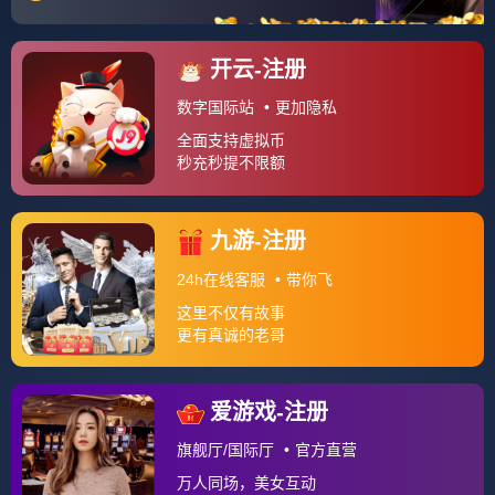
开云体育中国-2026世界杯G组焦点战，英格兰完胜
厄瓜多尔，阿方索·戴维斯独木难支成悲情英雄
开云官网-节奏的独裁者，阿方索·戴维斯如何定义20
26世界杯D组哥伦比亚vs波兰的唯一切面
开云下载-2026世界杯G组焦点战，墨西哥风暴横扫
英格兰，C罗不老传说续写绿茵神话
开云下载-沙漠夜火，喀麦隆雄狮撕碎南美智利，坎
塞洛点兵布阵定乾坤
开云APP-黑马崛起，旧王陨落，2026世界杯强强对
话中的唯一性时刻—加拿大碾压塞尔维亚，阿诺德
闪耀全场
数据载入中...