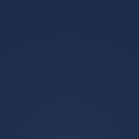
自操刀主罚，一蹴而就，3-0。
这还不算完，第72分钟，迪亚斯在左路送出一记手术刀般的
斜传，助攻队友斯坦丘头球破门，4-0，此时的沙特队已经彻
底崩溃，他们的眼神中充满了迷茫与绝望，他们曾经以为自
己是沙漠中的王者，但今夜,他们遇见了真正的神。
当迪亚斯在第85分钟被换下场时，全场的球迷起立鼓掌，甚
至包括数万名沙特球迷，他们目睹了一场属于足球的、不可
复制的表演，数据定格在了3个进球和1次助攻，但在每一个
目睹这场比赛的球迷心中，迪亚斯的表现远超数字——他是
在用一种近乎艺术的方式，完成了对对手的“扫荡”。
横扫背后的逻辑：罗马尼亚的战
术革命