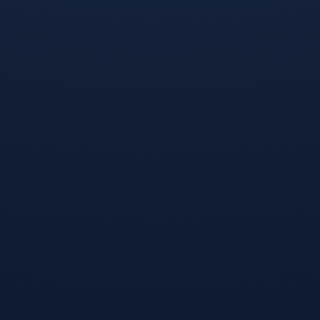
开云体育登录-这是一个非常具有
开云体育下载-当东方墨绿遭遇橙
戏剧张力的选题。为了突出唯一
衣风暴，2026世界杯A组，C罗一
性，我将标题设计为带有隐喻和史
剑封喉改写命运剧本
诗感的风格，内容则聚焦于这场比
赛如何成为个人英雄主义与团队宿
命交织的转折点
开云体育-疾风萨卡撕裂长夜，20
开云体育app-一、风暴前夜，王
26世界杯G组焦点战，英格兰如何
朝的裂缝与复仇的种子
用闪电反击险胜墨西哥
开云体育在线-孤星耀世，绝唱惊
开云下载-这篇文章的关键词组合
天—2026世界杯A组焦点战，梅西
—西班牙vs泰国、巴雷拉、节奏掌
压哨绝杀，奥地利险胜克罗地亚
控—本身就包含了强烈的戏剧冲突
发表评论
和超现实感。为了体现唯一性，我