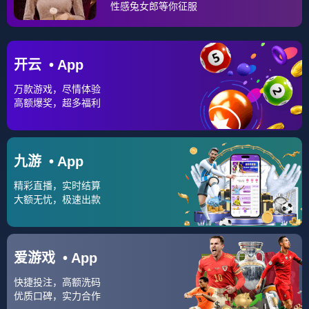
心阿尔-法拉吉的调度，加上边路快马阿卜杜勒-哈米德的突
破，一度让罗马尼亚的防线风声鹤唳，罗马尼亚的主教练早
已布下天罗地网——他们收缩阵型，用五中场的绞杀战术切
断了沙特人的传球路线，每一次抢断,都像是猎豹在等待猎物
露出的破绽。
转折点出现在第28分钟，沙特后卫在一次漫不经心的回传中
出现了失误，皮球被罗马尼亚前锋马里奥·拉杜抢断，这一
刻，整个球场仿佛被按下了静音键，拉杜没有贪功，他冷静
地将球分给了从后插上的迪亚斯——那个今夜注定要主宰比
赛的男人。
迪亚斯接球后，没有丝毫犹豫，他连续两次变向，晃过了沙
特两名防守球员，如同在人群中跳起了一曲华尔兹，面对出
击的门将，他没有选择爆射，而是轻巧地用外脚背挑射，足