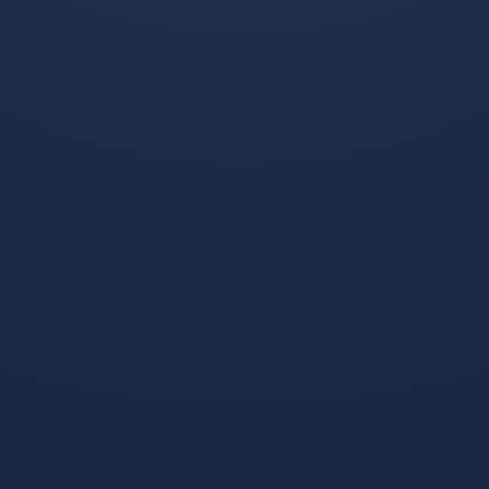
因为没有任何一届世界杯的C组，能同时出现这样两支风格如
此鲜明、却又命运迥异的球队，沙特人的技术，罗马尼亚人
的铁血；迪亚斯的闪耀，沙特的黯淡——这一切都如同被安
排好的剧本,却又比任何剧本都要真实。
更因为迪亚斯，这个夜晚，他不仅仅是一名球员，他是一个
图腾，他用双脚写下的这首诗，全世界只有他一人能读懂，
这或许是世界杯历史上，属于“单核球员”最完美的一场胜利，
他没有超级巨星般的队友，却用一己之力，将一支球队扛在
了肩上,并将对手碾成了粉末。
当终场哨声响起，比分定格在4-0，罗马尼亚球员在场上疯狂
庆祝，而迪亚斯则静静地站在中圈，抬头望向看台上的万千
繁星，他知道，这只是一个开始，但至少在这一刻，在2026
年的这个夏天，在这个属于C组的夜晚，罗马尼亚是唯一的王
者，而迪亚斯，是那位在漫天黄沙中,唯一闪耀的恒星。