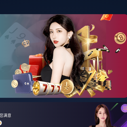
育业务
app下载
下载专区
开云体育APP下载-北欧风暴席卷沙漠，2026世界杯F组芬兰横扫伊朗，登贝莱独舞成最亮眼风景
世界杯F组的第二场小组赛,在卡塔尔哈里发国际体育场打响，赛前，没有人预
一场一边倒的较量，伊朗队作为亚洲传统劲旅，曾多次在世界杯舞台上制
兰队，这支北欧新贵，虽近年崛起...
2026-07-12 06:32:35
阅读：329
开云平台-沙漠之鹰的复仇，2026世界杯焦点战，沙特力克卡塔尔，梅西导演逆转之夜
夏天，当沙特阿拉伯与卡塔尔在世界杯小组赛狭路相逢时，整个中东的呼吸
了，这不是一场普通的德比，而是一段被刻在沙漠风沙中的恩怨——两年
亚洲杯淘汰赛中将沙特挡在四强门外，...
2026-07-11 10:18:16
阅读：351