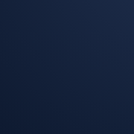
为世界杯历史
开云
中国区服务
2026年
杯D组的一
洛哥与美国的
开云
中国区服务
2026年
丰碑，伊朗
的草坪上，上
开云