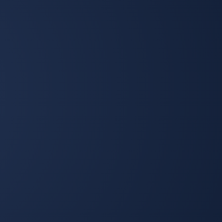
维的魔术、替补奇兵的救赎与越南队在2026
标签列表
世界杯A组的唯一破晓
文章归档
2026年7月 (57)
2026年6月 (162)
2026年5月 (89)
2026年4月 (148)
2026年3月 (166)
2026年2月 (158)
2026年1月 (153)
2025年12月 (33)
2025年11月 (48)
2025年10月 (145)
2025年9月 (161)
2025年8月 (173)
2025年7月 (109)
2025年6月 (96)