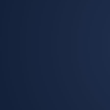
2026年7
为了世界足
生死局，一场
开云
中国区服务
2026年
队狭路相逢
具戏剧性、也
开云
中国区服务
2026年世
南、以及一