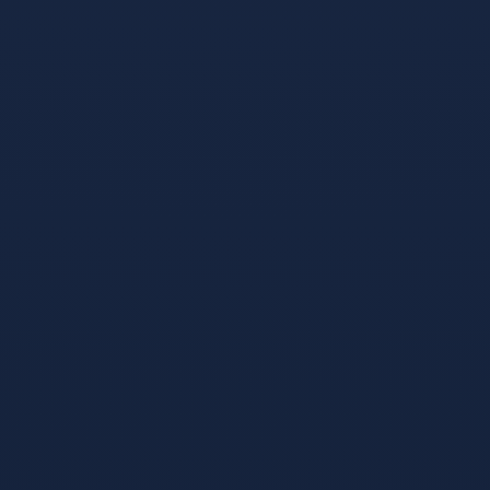
trx能量租赁
发表于 3个月前
回复
u地址转错 【TA8chALUXkYgjDMbLLHHe3Gs8Ep66666
66】转错请联系TG:@TrxEm
节省TRX手续费
发表于 3个月前
回复
u地址转错 【TJPSwoniMEGRBgK3z9Mg6hRfjAKyifbZo
N】转错请联系TG:@TrxEm
trx能量机器人
发表于 3个月前
回复
u地址转错 【 TXLYbwws847CsHVetLPRYecyqE4s6666
66 】转错请联系TG:@TrxEm
节省TRX手续费
发表于 3个月前
回复
u地址转错 【TPgQ3FBYX7bDwbVoV1XR4VyYVrCjxkYBr
7】转错请联系TG:@TrxEm
波场能量租赁
发表于 3个月前
回复