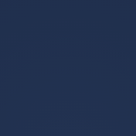
好无聊啊！https://im-sogou.com
helloworld下载
发表于 5个月前
回复
好东西，赞一个！https://www.cc-helloworlds.net
helloworld官网下载
发表于 5个月前
回复
楼主是在找骂么？https://vip-helloworld.com
WPS
发表于 5个月前
回复
楼主是在找骂么？https://www-wps-cn.com
搜狗输入法
发表于 5个月前
回复
投楼主一票，不用谢哦！https://im-sogou.com
搜狗官网
发表于 5个月前
回复
顶一个！https://im-sogou.com
helloworld官网
发表于 5个月前
回复