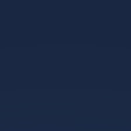
谷歌浏览器官网
发表于 5个月前
回复
顶！顶！顶！https://chrome-win.it.com
helloworld
发表于 5个月前
回复
很有看点！https://www.mac-helloworld.net
谷歌浏览器
发表于 5个月前
回复
感觉不错！https://a-google.com
wps
发表于 5个月前
回复
楼主看起来很有学问！https://www.web-wps.net
wps下载
发表于 5个月前
回复
太邪乎了吧？https://app-wps.cn
helloworld
发表于 5个月前
回复
我就搞不明白了，看帖回帖能死人么，居然只有我这么认
真的在回帖！https://web-helloworlds.net