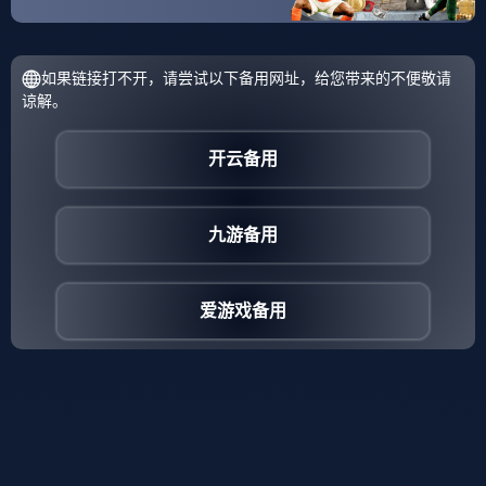
了备战即将到来的重要赛事在这场比赛中，中国国家足球队
展现出了不俗的实力和斗志，与叙利亚队展开了一场激烈的
对决虽然最终结果可能并不尽如人意，但这场比赛无疑为中
国国家足球队提供了。
6、她是运动场上冉冉升起的新星郎平说“撞墙的袁心玥成熟