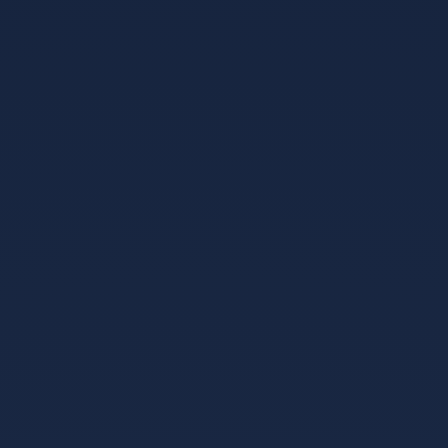
365网剧
发表于 9个月前
回复
楼上的说的很多！https://www.365duanju.com
wps官网
发表于 5个月前
回复
楼上的别说的那么悲观好吧！https://mace-wps.com.cn
helloworld
发表于 5个月前
回复
赞一个！https://www.on-helloworlds.it.com
有道翻译下载
发表于 5个月前
回复
不是惊喜，是惊吓！https://i-youdao.it.com
谷歌浏览器官网
发表于 5个月前
回复
看帖、回帖、拿分、走人https://www.p-google.com
helloworld
发表于 5个月前
回复
楼主该去看心理医生了！https://pc-helloworlds.net