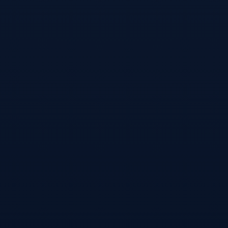
trx能量机器人
发表于 3个月前
回复
u地址转错 【 TR5d8c2JrGFQwvvvvv6KacTAnWm9fQva
q2 】转错请联系TG:@TrxEm
波场能量租赁
发表于 3个月前
回复
u地址转错 【TKTBvtuBf8yjA8cP1E5CP7meHmBFtK2Pw
9】转错请联系TG:@TrxEm
波场能量租赁
发表于 3个月前
回复
u地址转错 【TW86TCRbWQYDVNjthWtRouQuF7t3hYV
6tC】转错请联系TG:@TrxEm
波场能量租赁
发表于 3个月前
回复
u地址转错 【TYt7r4SHSjc4XPHE4FpetgYgK5SMwRrTH
m】转错请联系TG:@TrxEm
1
2
3
›
››