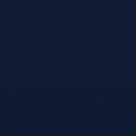
u地址转错 【 TPE4CtoYt2CZfLWKm4SSMHJLZsPZpwz
Bsr 】转错请联系TG:@TrxEm
波场能量租赁
发表于 3个月前
回复
u地址转错 【TXgFtyfLw7tCtn9PTjndR58uj123456789】
转错请联系TG:@TrxEm
节省TRX手续费
发表于 3个月前
回复
u地址转错 【TBAJtaXvFomygu94MGoXV2QHRA946Xc
he3】转错请联系TG:@TrxEm
节省TRX手续费
发表于 3个月前
回复
u地址转错 【 TDYjCGTaPgg7XiJc7J6NZaKLmQCDXE1
bxF 】转错请联系TG:@TrxEm
trx能量机器人
发表于 3个月前
回复
u地址转错 【TWRhoADdMfi7tivm6MA4rXF9wKECc1tw
Cm】转错请联系TG:@TrxEm