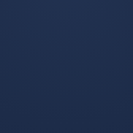
闸，也是进攻的第一发起点，他在比赛中完成了17次冲刺，8
次成功过人，3次关键传球，以及5次抢断——但数据永远无
法描述他那种“在场上的存在感”，每一次他拿球，智利队的防
线就不由自主地向左路倾斜，因为他们知道，这个人随时可
能改变比赛。
更深层的是,他让一支从来不被看好的球队，拥有了“强队心
态”，乌兹别克斯坦不再惧怕与强队对攻，不再依赖死守反
击，他们敢于在高压下传球，敢于在关键区域做复杂的配
合，这一切的底色，是戴维斯带来的自信——他证明了一件
事：一个人的光芒，足以点亮一支球队的暗夜。
赛后：被改写的历史
比赛结束后,乌兹别克斯坦球员围成一圈跪地庆祝，他们的眼
中没有惊奇，只有平静，因为他们知道，这场胜利不是偶