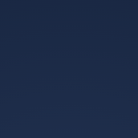
题，接下来会像潮水一样吞没对手。
乌兹别克斯坦不是他们预想中的软柿子。
真正的“强强对话”，从来不只属于豪门，它属于每一个敢于流
血、敢于放弃侥幸、敢于把身体横在门线上的人，下半场一
开始，乌兹别克斯坦主动收缩防线，戴维斯的位置从边后卫
移动到了中后场自由人，他的速度成了智利后防线的噩梦
——每一次抢断后，他都能快速出球，带动全队阵型前压。
第67分钟,戴维斯再次上演孤胆英雄的剧本，他在本方禁区前
沿断球，面对智利三人围抢，他没有选择大脚解围，而是用
一个匪夷所思的“背身一挑、转身过人”，将皮球从两名防守队
员之间送了出去，那一刻，时间仿佛被拉长，乌兹别克斯坦
全体队员像被一根无形的线牵引着，同时向智利禁区压上，
戴维斯带球推进30米后，在弧顶处假射真传，将球分给左路