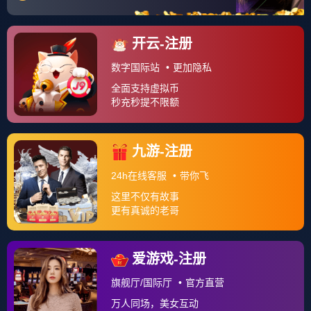
赛前：没有人相信他们
在赛前的媒体预测中,B组的焦点是智利与西班牙的“技术对
决”，是乌克兰与乌兹别克斯坦的“黑马之争”，没有人在意乌
兹别克斯坦，他们被贴上“防守僵硬，进攻缺乏想象力”的标
签，被当作小组赛的“填充物”，智利队拥有桑切斯、比达尔的
老将余晖，以及新一代中场核心努涅斯的冲击力，他们被视
为小组出线的热门之一。
但乌兹别克斯坦的教练组在赛前发布会上只说了一句话：“我
们不是来学习的。”
比赛：风暴从左边路升起
比赛第12分钟,智利队率先发难，桑切斯在右路内切，一记弧