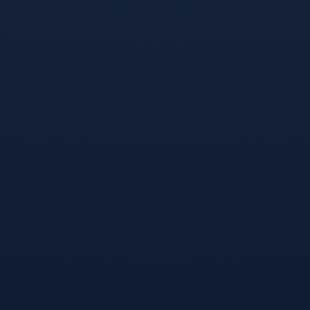
开云体育登录-2026世界杯A组风
开云体育-沙漠孤星，当三笘薰的
云，奥地利铁骑踏破格子军，登贝
变奏曲，奏响世界杯B组最意外的
莱独舞成唯一主角
和声
开云体育在线-索菲亚之夜，萨卡
开云官网-这是一篇为您定制的文
独舞破铁骑，保加利亚三球完胜乌
章，围绕唯一性展开，并紧扣您提
拉圭震撼2026世界杯格局
供的所有关键词
开云体育平台APP-沙漠风暴与蓝
开云官网-沙漠之狐的逆袭，2026
武士的博弈，努涅斯在2026世界
世界杯D组，摩洛哥如何以铁血防
杯豪门对决中诠释节奏掌控的终极
守压制哥伦比亚，佩德里独舞成唯
发表评论
艺术
一破局之光