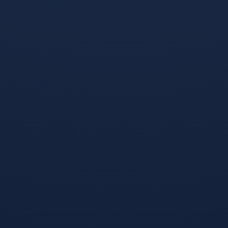
1.本站遵循行业规范，任何转载的稿件都会明确标注作者和来源；2.
本站的原创文章，请转载时务必注明文章作者和来源，不尊重原创
的行为我们将追究责任；3.作者投稿可能会经我们编辑修改或补充。
相关文章
开云下载-沙漠风暴席卷桑巴王
开云体育APP下载-蓝白裂痕与绿
国，2026世界杯H组，阿联酋如何
洲狂想，2026世界杯B组，塔雷米
用一场历史性大胜改写足球版图
用闪电反击撕开中亚防线