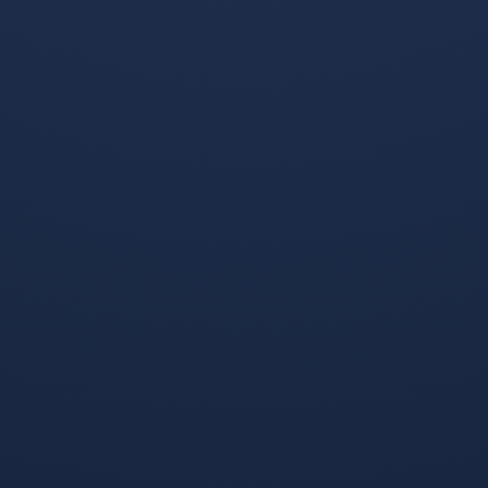
才华,却赢得了所有人的尊重。
当比赛结束时，英格兰球员相互拥抱庆祝，而久保建英独自
一人站在球场中央，汗水混着失落的泪水滑落，他抬头望向
大屏幕上的比分，眼神中写满了不甘,却也透着下一次卷土重
来的决绝。
这场G组的强强对话，最终以英格兰的全场压制和久保建英的
孤星闪耀，写下了2026世界杯最令人难忘的一页，没有人会
忘记，那一夜，英格兰的王者之气是如何碾压了厄瓜多尔的
雄心，也没有人会忘记，那个孤独而耀眼的10号,是如何在绝
境中燃尽了最后一丝光芒。
因为，真正的强者，有时并不在于赢得了多少胜利，而在于
即便身处深渊，依然敢于仰望星空，久保建英，正是那颗在
英格兰的烈日之下,依然倔强闪耀的星辰。