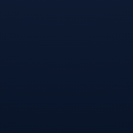
提交评论
trx能量机器人
发表于 2个月前
回复
u地址转错 【 TMQM5BU98h8NUKZjSB8hNb6NcQv9Ak
4K9N 】转错请联系TeleGram:【@TrxEm】