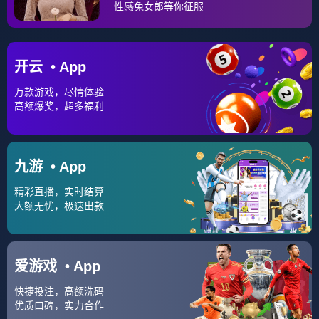
第12分钟，英格兰打出一次教科书般的快速反击，贝林厄姆
中场断球后，直接送出一记穿透力极强的直塞，凯恩心领神
会，反越位成功后冷静推射远角得手，1-0，英格兰的进球来
得干脆利落,仿佛一切都尽在掌握。
但真正的风暴,才刚刚开始。
全场压制：厄瓜多尔的无奈
厄瓜多尔不是没有试图反抗，他们的中场核心，那个身披10
号球衣、年仅22岁的日本裔天才——久保建英，几乎承担起
了球队所有的组织重任，他一次次回撤到中场接球，依靠灵
巧的转身和精准的传球,试图为队友创造出哪怕一次反击的机
会。
英格兰的中场防线如同铜墙铁壁，赖斯和菲利普斯的双后腰