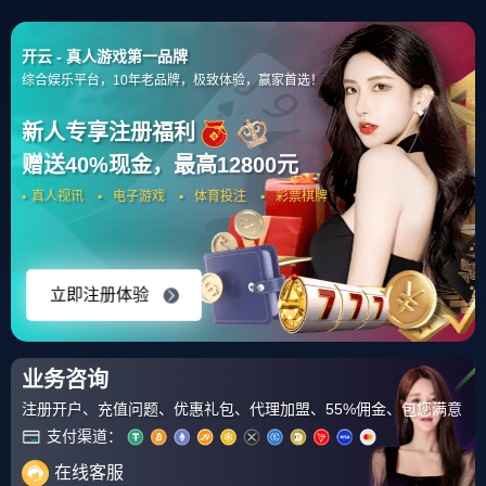
首页
中国区服务
正文
开云体育官方网站-王者独行，2026世界杯G组强强对
话，英格兰碾压厄瓜多尔，久保建英孤星闪耀难挽狂
澜
开云
阅读：125
2026-06-11 00:33:39
2026年的夏天，北美大陆被足球的热情点燃，当世界杯G组
的抽签结果揭晓时，全世界球迷的目光都聚焦在了这个被称
为“死亡之组”的战场上——英格兰、厄瓜多尔、日本与塞内加
尔，四支风格迥异却各怀绝技的球队，注定要在这片绿茵场
上演一场又一场惊心动魄的较量，而其中最引人瞩目的一场,
莫过于英格兰与厄瓜多尔之间的强强对话。
赛前，外界对这场比赛的预期极高，厄瓜多尔近年来在南美
足坛异军突起，凭借硬朗的球风和出色的整体战术，他们接