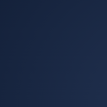
摩洛哥后卫反应过来时已经晚了,哈兰德用身体挡
方，第三步——他起脚了，那是一次典型的哈兰德
草皮窜入球门右下死角，门将布努甚至没有做出扑
2-1，厄瓜多尔反超。
进球后的哈兰德没有疯狂庆祝,他只是握拳怒吼，
——一种近乎冷酷的赢家心态，他不仅进球，他还
员做掩护，赛后的数据显示，哈兰德全场跑动距离达
摩洛哥在剩余时间里发动了潮水般的反扑,第88
戈斯用指尖将球拨出了横梁，当裁判吹响终场哨时
呼，虽然比赛是在北美举行，但现场将近三万名厄瓜
场。
这场比赛的意义远不止一场小组出线战,厄瓜多尔