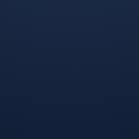
，世界
开云体育登录-这是一个非常具
开云体育下载-当东方墨绿遭遇
大胜罗
有戏剧张力的选题。为了突出
橙衣风暴，2026世界杯A组，
爆进攻
唯一性，我将标题设计为带有
C罗一剑封喉改写命运剧本
隐喻和史诗感的风格，内容则
聚焦于这场比赛如何成为个人
英雄主义与团队宿命交织的转
折点
前夜，
开云体育在线-孤星耀世，绝唱
开云下载-这篇文章的关键词组
种子
惊天—2026世界杯A组焦点
合—西班牙vs泰国、巴雷拉、
战，梅西压哨绝杀，奥地利险
节奏掌控—本身就包含了强烈
胜克罗地亚
的戏剧冲突和超现实感。为了
体现唯一性，我将故事背景设
定在足球技战术与AI科技深度
绑定、争议丛生的近未来