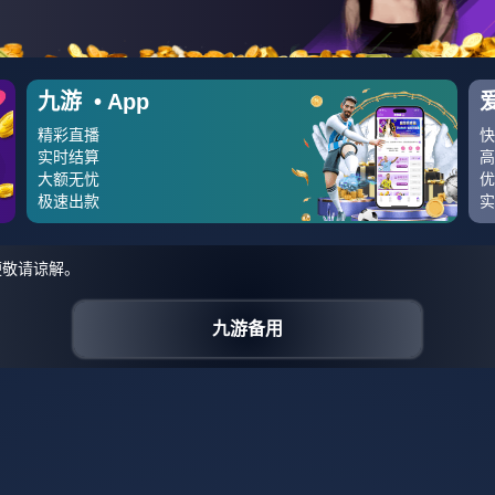
，这种区域与盯人结合的防守体系，让摩洛哥原本引以为傲的
正是通过一次前场抢断后的快速反击打破僵局：左后卫佩尔多莫
塞多一脚爆射洞穿了摩洛哥球门。
的防线之一，主力中卫组合在五大联赛效力，门将是上届赛事金
用身高的优势尝试定位球打击，上半场临近结束，摩洛哥获得
后点，中卫阿格德力压厄瓜多尔后卫将比分扳平，1-1，比赛重
威天才在2022年选择代表厄瓜多尔出战（根据本故事设定），
上半场，哈兰德几乎没有获得像样的机会，摩洛哥的两名中卫
每一次接球都要付出巨大的体力代价。
多尔发起一次看似普通的左路攻势，边锋冈萨雷斯在靠近边线处拿
都以为他要传中时，冈萨雷斯突然内切，将球横敲到中路，接
。