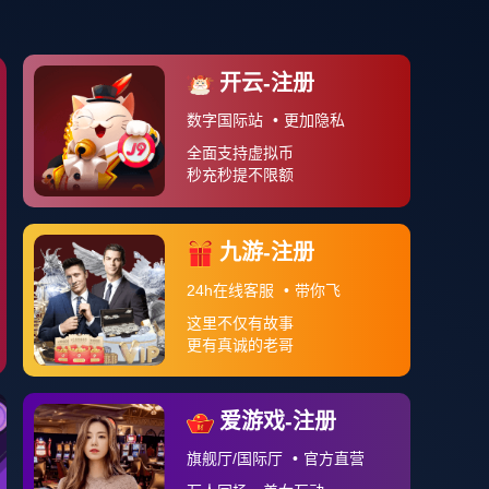
搜索
排行榜
热门文章
最多评论
随机文章
开云体育在线-中国女足在比赛中彰显了中国体育的潜力
开云官网-包含篮球女子团体赛场上激战连连，谁能占据上风的词条
开云官网-拜仁迎战尤文，球迷狂热期待的简单介绍
开云官网-重庆斗志十足，备战下一场比赛
开云下载-瑞士豪取大胜，晋级欧洲杯四强
开云APP-斯洛文尼亚足球选手助力中东对决，积极备战
开云体育平台APP-包含尤文图斯被淘汰，欧国联冠军梦碎的词条
开云体育入口-纽约尼克斯击败小牛，斩获关键胜利稳固排名的简单介绍