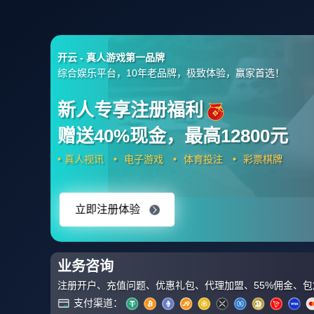
首页
2025年11月 第5页
首页
中国区服务
体
下载专区
开云体育
1992年
0横扫夺得
拿牌42004
开云
下载专区
在那天夜里
火箭队的比
刚开始，火箭
开云