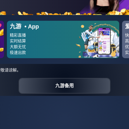
-包含猛龙完胜国王，麦科勒姆状态火热的词条
他专门设计球鞋，并以他为形象广告首选人物，特勒姆通过他打通进军N
，科比在他进入职业此后猛龙队小牛队和凯尔特人队都提出了交换科比的
斯委婉地拒绝了 韦斯特正在和“大鲨鱼...
2025-11-04 15:10:27
阅读：335
开云体育官方网站-法国队力克日本队，张继科统治全场的简单介绍
伦敦奥运会，马龙张继科王皓决赛30胜韩国队实现了奥运男团金牌的蝉联，
要是由王皓与张继科配对打到2016年里约奥运会，马龙张继科许昕在男
战胜日本队，为国乒实现奥运男团...
2025-11-04 11:05:08
阅读：378
开云体育官方网站-法国羽毛球队爆冷击败印尼强队，林丹上演精彩帽子戏法