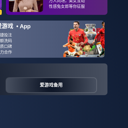
赛如何成为个人英雄主义与团队宿命交织的转
足球版图
026世界杯B组，塔雷米用闪电反击撕开中亚
开云体育官方网站-（扩展思维后的选择）
折点
防线
开云体育在线-1.纪实风格）V字形胜利，加
维的魔术、替补奇兵的救赎与越南队在2026
网站分类
世界杯A组的唯一破晓
体育业务
中国区服务
app下载
下载专区
文章归档
2026年7月 (57)
2026年6月 (162)
2026年5月 (89)
2026年4月 (148)
2026年3月 (166)
2026年2月 (158)
2026年1月 (153)
2025年12月 (33)
2025年11月 (48)
2025年10月 (145)
2025年9月 (161)
2025年8月 (173)