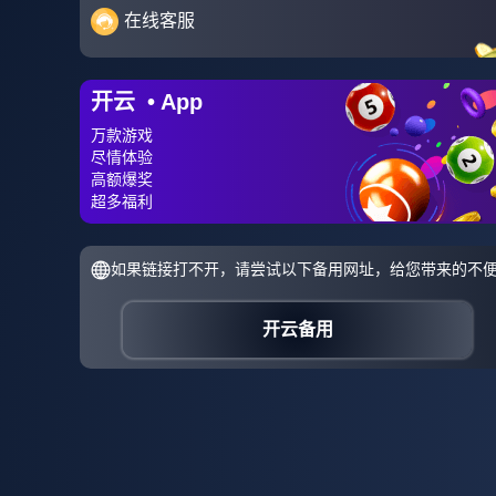
中国区服务
开云下载
阿迪达斯为
BA的道路
要求，但考恩
开云
下载专区
2012年
当时双打主
团决赛里31
开云
中国区服务